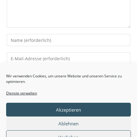
Gib
deinen
Namen
Gib
oder
deine
Benutzernamen
E-
Gib
zum
Wir verwenden Cookies, um unsere Website und unseren Service zu
Mail-
optimieren.
deine
Kommentieren
Adresse
Website-
ein
Dienste verwalten
zum
URL
Name, E-Mail-Adresse und Website in diesem Browser für
Kommentieren
ein
meinen nächsten Kommentar speichern.
ein
Akzeptieren
(optional)
Ablehnen