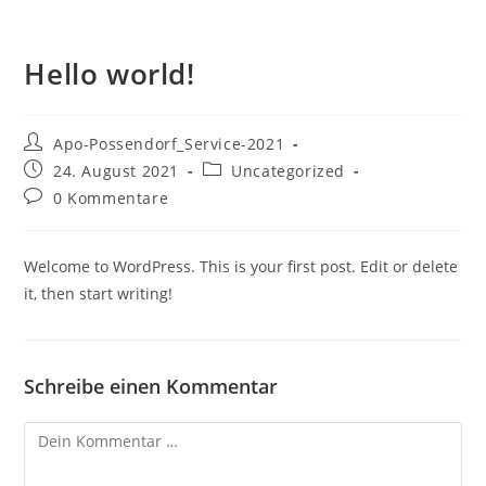
Zum
Inhalt
Hello world!
springen
Beitrags-
Apo-Possendorf_Service-2021
Autor:
Beitrag
Beitrags-
24. August 2021
Uncategorized
veröffentlicht:
Kategorie:
Beitrags-
0 Kommentare
Kommentare:
Welcome to WordPress. This is your first post. Edit or delete
it, then start writing!
Schreibe einen Kommentar
Kommentar