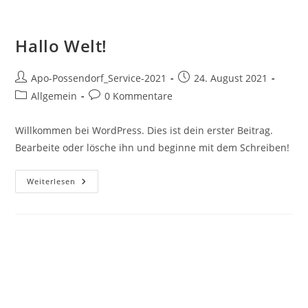
Zum
Inhalt
Hallo Welt!
springen
Beitrags-
Beitrag
Apo-Possendorf_Service-2021
24. August 2021
Autor:
veröffentlicht:
Beitrags-
Beitrags-
Allgemein
0 Kommentare
Kategorie:
Kommentare:
Willkommen bei WordPress. Dies ist dein erster Beitrag.
Bearbeite oder lösche ihn und beginne mit dem Schreiben!
Hallo
Weiterlesen
Welt!